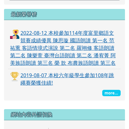
最新榮譽榜
2022-08-12 本校參加114年度富里鄉語文
競賽成績優異 陳思璇 國語朗讀 第一名 范
祐熏 客語情境式演說 第二名 羅翊修 客語朗讀
第二名 陳樂萱 臺灣台語朗讀 第二名 潘宥菁 阿
美族語朗讀 第三名 榮 歆 布農族語朗讀 第三名
2019-08-07 本校六年級學生參加108年跳
繩賽榮獲佳績!
more...
右邊區域內容
網站內容外語切換