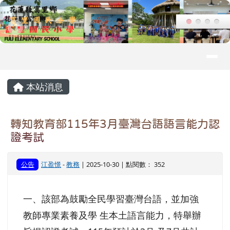
花蓮縣富里鄉富里國民小學
跳至主內容區
導覽列
頁尾區域
主內容區域
本站消息
轉知教育部115年3月臺灣台語語言能力認
證考試
公告
江盈憬
-
教務
| 2025-10-30 | 點閱數： 352
一、該部為鼓勵全民學習臺灣台語，並加強
教師專業素養及學 生本土語言能力，特舉辦