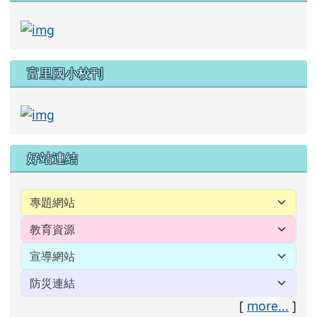
link to https://www.facebook.com/p
富里國小校刊
link to https://www.fulps.hlc.edu.tw/modul
好站連結
[
more...
]